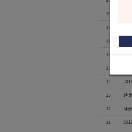
20
전남
19
서울
18
NC
17
한국
16
현직
15
글 잘
14
20
13
현대
12
서울
11
20