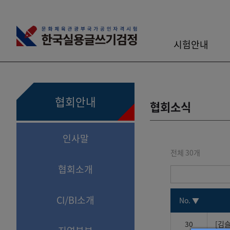
시험안내
협회안내
협회소식
인사말
30
협회소개
CI/BI소개
No.
▼
30
[김