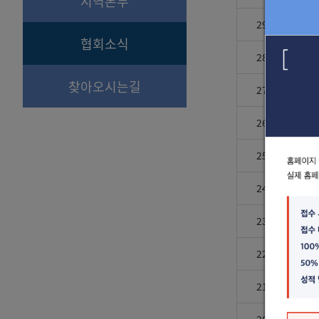
지역본부
29
식약
협회소식
28
인천
찾아오시는길
27
경기
26
경찰
25
충남
24
광주
23
대구
22
부총
21
전북