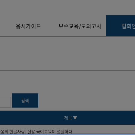
응시가이드
보수교육/모의고사
협회
제목
▼
슬옹의 한글사랑] 실용 국어교육이 절실하다