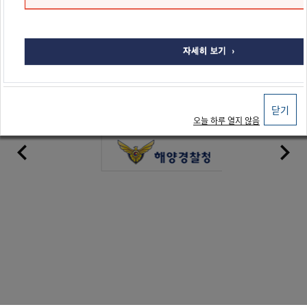
평일 오전 9:30 ~ 11:30 / 평일 오후 13:00 ~ 17:30
주말 및 공휴일은 Q&A를 이용해주세요.
자주하는질문
일반민원
점수민원
한국실용글쓰기검정 채택기관
닫기
오늘 하루 열지 않음
chevron_left
chevron_right