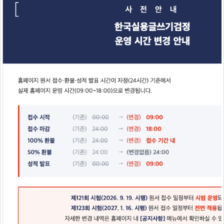
제120회 한국실용글쓰기검정 성적 발표 일정 안내
2026-07-13
FAQ
더보기
시험 볼 때 지워지는 볼펜 사용해도 되나요?
2026-01-05
고사장 분실물 안내
2026-01-05
자격소개
시험개요
준비물 및 시험진행안내
장애인 편의제공 내용
연간일정
고사장안내
02-2064-0306
고객센터