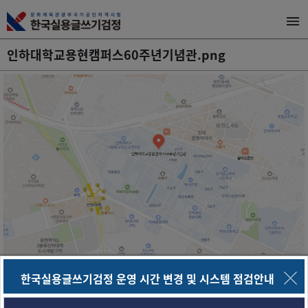
인하대학교용현캠퍼스60주년기념관.png
한국실용글쓰기검정 운영 시간 변경 및 시스템 점검안내